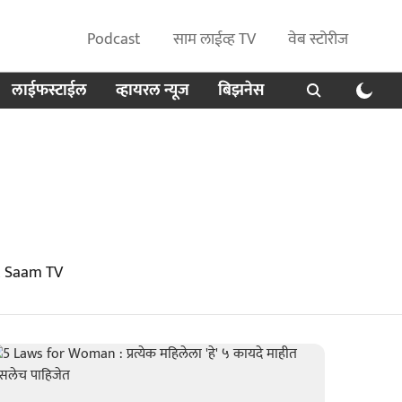
Podcast
साम लाईव्ह TV
वेब स्टोरीज
लाईफस्टाईल
व्हायरल न्यूज
बिझनेस
t Saam TV