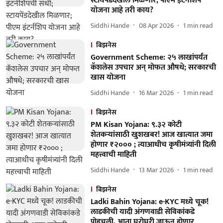
स्टायपेंडदेखील मिळणार; पीएम इंटर्नशिप
योजना आहे तरी काय?
Siddhi Hande
08 Apr 2026
1
min read
बिझनेस
Government Scheme: २५ लाखांपर्यंत
कॅशलेस उपचार अन् मोफत औषधे; सरकारची
खास योजना
Siddhi Hande
16 Mar 2026
1
min read
बिझनेस
PM Kisan Yojana: ९.३२ कोटी
शेतकऱ्यांसाठी खुशखबर! आज खात्यात जमा
होणार ₹२००० ; त्याआधीच कृषीमंत्र्यांनी दिली
महत्त्वाची माहिती
Siddhi Hande
13 Mar 2026
1
min read
बिझनेस
Ladki Bahin Yojana: e-KYC मध्ये चूक!
लाडकीची यादी अंगणवाडी सेविकांकडे
पोहचली, आता घरोघरी जाऊन होणार