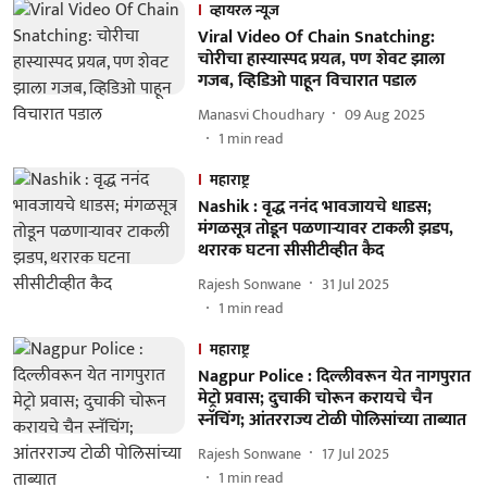
व्हायरल न्यूज
Viral Video Of Chain Snatching:
चोरीचा हास्यास्पद प्रयत्न, पण शेवट झाला
गजब, व्हिडिओ पाहून विचारात पडाल
Manasvi Choudhary
09 Aug 2025
1
min read
महाराष्ट्र
Nashik : वृद्ध ननंद भावजायचे धाडस;
मंगळसूत्र तोडून पळणाऱ्यावर टाकली झडप,
थरारक घटना सीसीटीव्हीत कैद
Rajesh Sonwane
31 Jul 2025
1
min read
महाराष्ट्र
Nagpur Police : दिल्लीवरून येत नागपुरात
मेट्रो प्रवास; दुचाकी चोरून करायचे चैन
स्नॅचिंग; आंतरराज्य टोळी पोलिसांच्या ताब्यात
Rajesh Sonwane
17 Jul 2025
1
min read