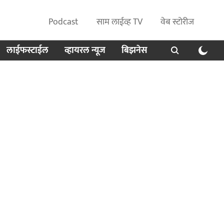
Podcast
साम लाईव्ह TV
वेब स्टोरीज
लाईफस्टाईल
व्हायरल न्यूज
बिझनेस