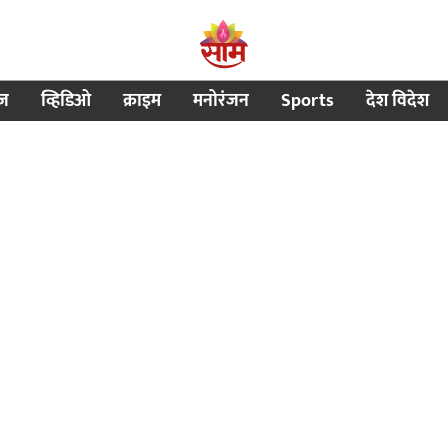
ीज
व्हिडिओ
क्राइम
मनोरंजन
Sports
देश विदेश