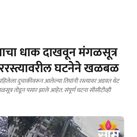
ाचा धाक दाखवून मंगळसूत्र
ररस्त्यावरील घटनेने खळबळ
महिलेला दुचाकीवरून आलेल्या तिघांनी रस्त्यावर अडवत थेट
ूत्र तोडून पसार झाले आहेत. संपूर्ण घटना सीसीटीव्ही