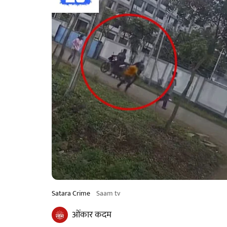
Satara Crime
Saam tv
ओंकार कदम