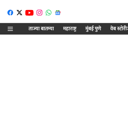
ताज्या बातम्या
महाराष्ट्र
मुंबई पुणे
वेब स्टोर