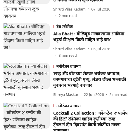
सोनमचा ग्लॅमरस लूक व्हायरल
Shruti Vilas Kadam
07 Jul 2026
2
min read
वेब स्टोरीज
Alia Bhatt : बॉलिवूड गाजवणाऱ्या आलिया
भट्टचं शिक्षण किती माहित आहे का?
Shruti Vilas Kadam
05 Jul 2026
3
min read
मनोरंजन बातम्या
'लव्ह अँड वॉर'च्या सेटवर भयंकर अपघात;
कामगाराचा दुर्दैवी मृत्यू, संजय लीला भन्साळी
नुकसान भरपाई करणार
Shreya Maskar
22 Jun 2026
2
min read
मनोरंजन बातम्या
Cocktail 2 Collection : 'कॉकटेल २' फ्लॉप
की हिट? रश्मिका-शाहिद-कृतीच्या 'लव्ह
ट्रँगल'नं दोन दिवसांत किती कोटींचा गल्ला
जमावला?