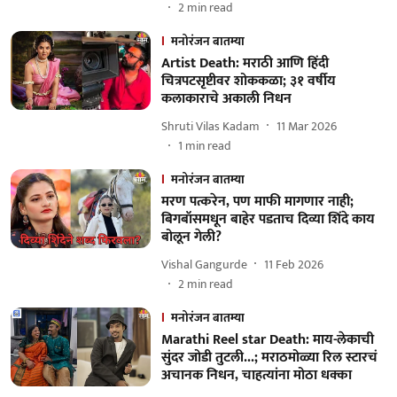
2
min read
मनोरंजन बातम्या
Artist Death: मराठी आणि हिंदी
चित्रपटसृष्टीवर शोककळा; ३१ वर्षीय
कलाकाराचे अकाली निधन
Shruti Vilas Kadam
11 Mar 2026
1
min read
मनोरंजन बातम्या
मरण पत्करेन, पण माफी मागणार नाही;
बिगबॉसमधून बाहेर पडताच दिव्या शिंदे काय
बोलून गेली?
Vishal Gangurde
11 Feb 2026
2
min read
मनोरंजन बातम्या
Marathi Reel star Death: माय-लेकाची
सुंदर जोडी तुटली...; मराठमोळ्या रिल स्टारचं
अचानक निधन, चाहत्यांना मोठा धक्का