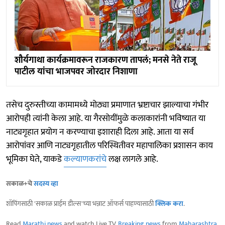
शौर्यगाथा कार्यक्रमावरून राजकारण तापलं; मनसे नेते राजू
पाटील यांचा भाजपवर जोरदार निशाणा
तसेच दुरुस्तीच्या कामामध्ये मोठ्या प्रमाणात भ्रष्टाचार झाल्याचा गंभीर
आरोपही त्यांनी केला आहे. या गैरसोयींमुळे कलाकारांनी भविष्यात या
नाट्यगृहात प्रयोग न करण्याचा इशाराही दिला आहे. आता या सर्व
आरोपांवर आणि नाट्यगृहातील परिस्थितीवर महापालिका प्रशासन काय
भूमिका घेते, याकडे
कल्याणकरांचे
लक्ष लागले आहे.
सकाळ+चे
सदस्य व्हा
शॉपिंगसाठी 'सकाळ प्राईम डील्स'च्या भन्नाट ऑफर्स पाहण्यासाठी
क्लिक करा
.
Read
Marathi news
and watch Live TV.
Breaking news
from
Maharashtra
,