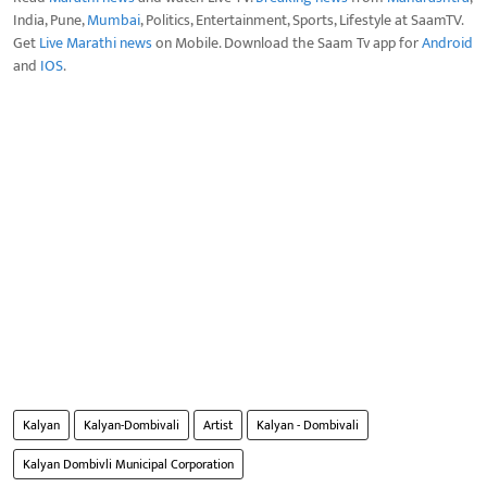
India, Pune,
Mumbai
, Politics, Entertainment, Sports, Lifestyle at SaamTV.
Get
Live Marathi news
on Mobile. Download the Saam Tv app for
Android
and
IOS
.
Kalyan
Kalyan-Dombivali
Artist
Kalyan - Dombivali
Kalyan Dombivli Municipal Corporation