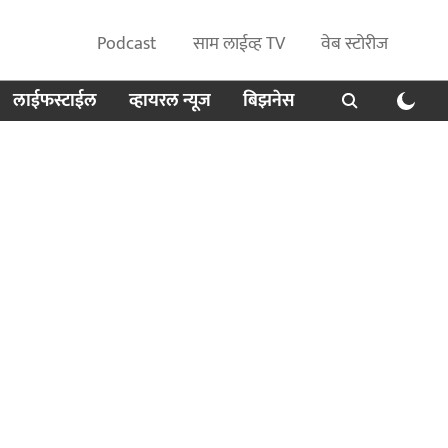
Podcast
साम लाईव्ह TV
वेब स्टोरीज
लाईफस्टाईल
व्हायरल न्यूज
बिझनेस