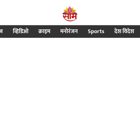
ीज
व्हिडिओ
क्राइम
मनोरंजन
Sports
देश विदेश