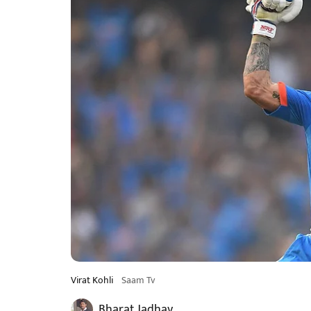
Virat Kohli
Saam Tv
Bharat Jadhav