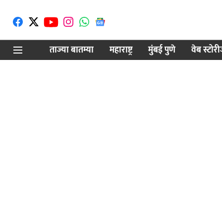
ताज्या बातम्या
महाराष्ट्र
मुंबई पुणे
वेब स्टोर