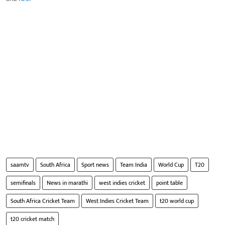
saamtv
South Africa
Sport news
Team India
World Cup
T20
semifinals
News in marathi
west indies cricket
point table
South Africa Cricket Team
West Indies Cricket Team
t20 world cup
t20 cricket match