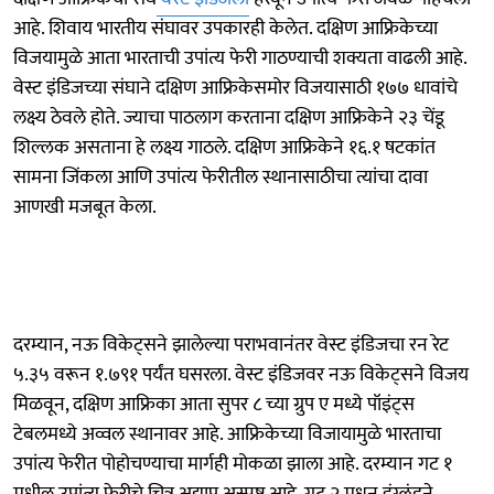
आहे. शिवाय भारतीय संघावर उपकारही केलेत. दक्षिण आफ्रिकेच्या
विजयामुळे आता भारताची उपांत्य फेरी गाठण्याची शक्यता वाढली आहे.
वेस्ट इंडिजच्या संघाने दक्षिण आफ्रिकेसमोर विजयासाठी १७७ धावांचे
लक्ष्य ठेवले होते. ज्याचा पाठलाग करताना दक्षिण आफ्रिकेने २३ चेंडू
शिल्लक असताना हे लक्ष्य गाठले. दक्षिण आफ्रिकेने १६.१ षटकांत
सामना जिंकला आणि उपांत्य फेरीतील स्थानासाठीचा त्यांचा दावा
आणखी मजबूत केला.
दरम्यान, नऊ विकेट्सने झालेल्या पराभवानंतर वेस्ट इंडिजचा रन रेट
५.३५ वरून १.७९१ पर्यंत घसरला. वेस्ट इंडिजवर नऊ विकेट्सने विजय
मिळवून, दक्षिण आफ्रिका आता सुपर ८ च्या ग्रुप ए मध्ये पॉइंट्स
टेबलमध्ये अव्वल स्थानावर आहे. आफ्रिकेच्या विजायामुळे भारताचा
उपांत्य फेरीत पोहोचण्याचा मार्गही मोकळा झाला आहे. दरम्यान गट १
मधील उपांत्य फेरीचे चित्र अद्याप अस्पष्ट आहे. गट २ मधून इंग्लंडने