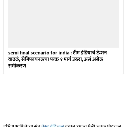
semi final scenario for india : टीम इंडियाचं टेन्शन
वाढलं, सेमिफायनलचा फक्त १ मार्ग उरला, असं असेल
समीकरण
दक्षिण आफ्रिकेचा संघ
वेस्ट इंडिजला
हरवून उपांत्य फेरी जवळ पोहचला