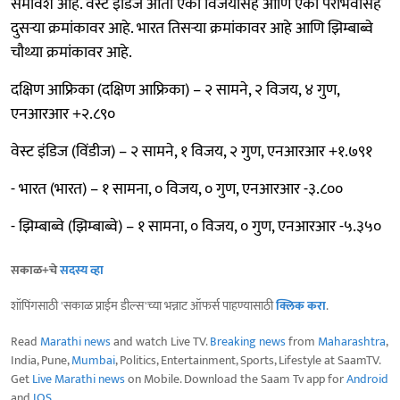
समावेश आहे. वेस्ट इंडिज आता एका विजयासह आणि एका पराभवासह
दुसऱ्या क्रमांकावर आहे. भारत तिसऱ्या क्रमांकावर आहे आणि झिम्बाब्वे
चौथ्या क्रमांकावर आहे.
दक्षिण आफ्रिका (दक्षिण आफ्रिका) – २ सामने, २ विजय, ४ गुण,
एनआरआर +२.८९०
वेस्ट इंडिज (विंडीज) – २ सामने, १ विजय, २ गुण, एनआरआर +१.७९१
- भारत (भारत) – १ सामना, ० विजय, ० गुण, एनआरआर -३.८००
- झिम्बाब्वे (झिम्बाब्वे) – १ सामना, ० विजय, ० गुण, एनआरआर -५.३५०
सकाळ+चे
सदस्य व्हा
शॉपिंगसाठी 'सकाळ प्राईम डील्स'च्या भन्नाट ऑफर्स पाहण्यासाठी
क्लिक करा
.
Read
Marathi news
and watch Live TV.
Breaking news
from
Maharashtra
,
India, Pune,
Mumbai
, Politics, Entertainment, Sports, Lifestyle at SaamTV.
Get
Live Marathi news
on Mobile. Download the Saam Tv app for
Android
and
IOS
.