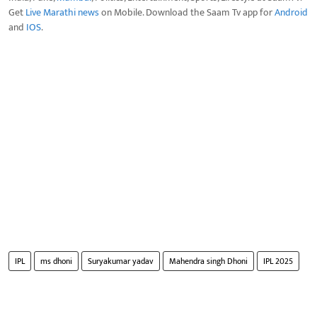
Get
Live Marathi news
on Mobile. Download the Saam Tv app for
Android
and
IOS
.
IPL
ms dhoni
Suryakumar yadav
Mahendra singh Dhoni
IPL 2025