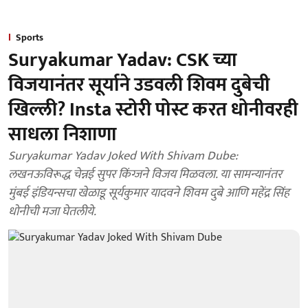
Sports
Suryakumar Yadav: CSK च्या
विजयानंतर सूर्याने उडवली शिवम दुबेची
खिल्ली? Insta स्टोरी पोस्ट करत धोनीवरही
साधला निशाणा
Suryakumar Yadav Joked With Shivam Dube:
लखनऊविरूद्ध चेन्नई सुपर किंग्जने विजय मिळवला. या सामन्यानंतर
मुंबई इंडियन्सचा खेळाडू सूर्यकुमार यादवने शिवम दुबे आणि महेंद्र सिंह
धोनीची मजा घेतलीये.