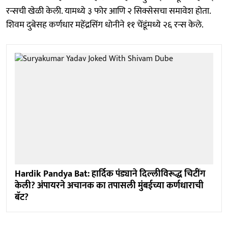
रन्सची खेळी केली. यामध्ये ३ फोर आणि २ सिक्सेसचा समावेश होता.
शिवम दुबेसह कर्णधार महेंद्रसिंग धोनीने ११ चेंडूंमध्ये २६ रन्स केले.
Hardik Pandya Bat: हार्दिक पंड्याने दिल्लीविरूद्ध चिटींग
केली? अंपायरने अचानक का तपासली मुंबईच्या कर्णधाराची
बॅट?