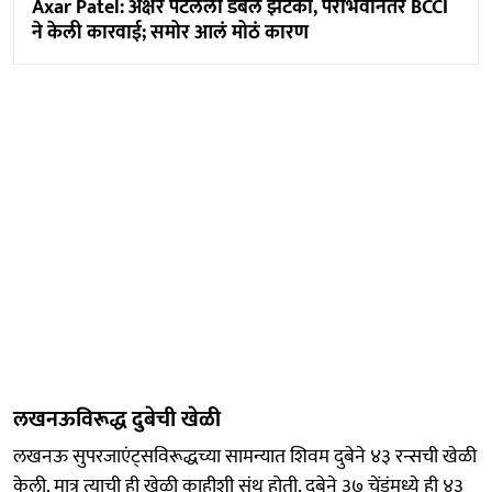
Axar Patel: अक्षर पटेलला डबल झटका, पराभवानंतर BCCI
ने केली कारवाई; समोर आलं मोठं कारण
लखनऊविरूद्ध दुबेची खेळी
लखनऊ सुपरजाएंट्सविरूद्धच्या सामन्यात शिवम दुबेने ४३ रन्सची खेळी
केली. मात्र त्याची ही खेळी काहीशी संथ होती. दुबेने ३७ चेंडूंमध्ये ही ४३