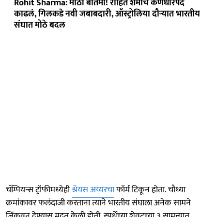
Rohit Sharma: मोठी बातमी! रोहित शर्माचे कर्णधारपद
काढलं, गिलकडे नवी जबाबदारी, ऑस्ट्रोलिया दौऱ्यात भारतीय
संघात मोठे बदल
चॅम्पियन्स ट्रॉफीमध्येही
श्रेयस अय्यरचा
फॉर्म टिकून होता. चौथ्या
क्रमांकावर फलंदाजी करताना त्याने भारतीय संघाला अनेक सामने
जिंकवून देण्यास मदत केली होती. स्पर्धेच्या शेवटच्या ३ सामन्यात