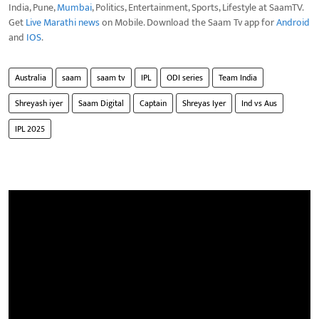
India, Pune,
Mumbai
, Politics, Entertainment, Sports, Lifestyle at SaamTV.
Get
Live Marathi news
on Mobile. Download the Saam Tv app for
Android
and
IOS
.
Australia
saam
saam tv
IPL
ODI series
Team India
Shreyash iyer
Saam Digital
Captain
Shreyas Iyer
Ind vs Aus
IPL 2025