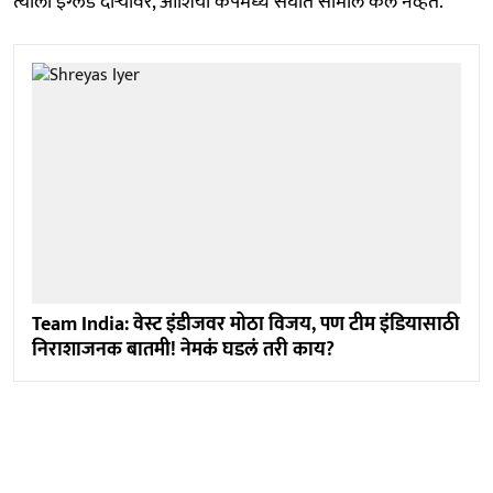
त्याला इंग्लंड दौऱ्यावर, आशिया कपमध्ये संघात सामील केले नव्हते.
Team India: वेस्ट इंडीजवर मोठा विजय, पण टीम इंडियासाठी
निराशाजनक बातमी! नेमकं घडलं तरी काय?