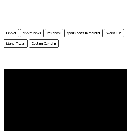
Cricket
cricket news
ms dhoni
sports news in marathi
World Cup
ManoJ Tiwari
Gautam Gambhir