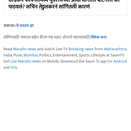
वर्ल्डकप फायनलमध्ये युवराजच्या आधी धोनीला बॅटिंगला का
पाठवलं? सचिन तेंडुलकरनं सांगितली कारणं
सकाळ+चे
सदस्य व्हा
शॉपिंगसाठी 'सकाळ प्राईम डील्स'च्या भन्नाट ऑफर्स पाहण्यासाठी
क्लिक करा
.
Read
Marathi news
and watch Live TV.
Breaking news
from
Maharashtra
,
India, Pune,
Mumbai
, Politics, Entertainment, Sports, Lifestyle at SaamTV.
Get
Live Marathi news
on Mobile. Download the Saam Tv app for
Android
and
IOS
.