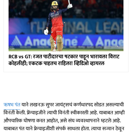
RCB vs GT: रजत पाटीदारचा षटकार पाहून भारावला विराट
कोहलीही; एकटक पाहतच राहिला! व्हिडिओ व्हायरल
ऋषभ पंत
याने लखनऊ सुपर जायंट्सचं कर्णधारपद सोडत असल्याची
विनंती केली. फ्रेंचाइजीने त्याची विनंती स्वीकारली आहे. याबाबत आम्ही
औपचारिक घोषणा करत आहोत, असे संघ व्यवस्थापनाने म्हटले आहे.
याबाबत पंत याने फ्रेचाइजीशी संपर्क साधला होता. त्याचा सन्मान ठेवून