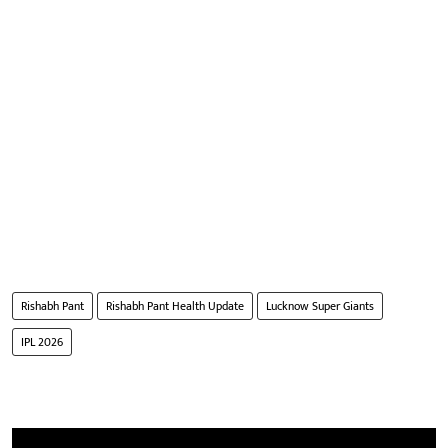
Rishabh Pant
Rishabh Pant Health Update
Lucknow Super Giants
IPL 2026