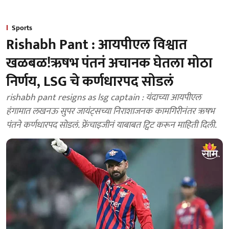
Sports
Rishabh Pant : आयपीएल विश्वात
खळबळ!ऋषभ पंतनं अचानक घेतला मोठा
निर्णय, LSG चे कर्णधारपद सोडलं
rishabh pant resigns as lsg captain : यंदाच्या आयपीएल
हंगामात लखनऊ सुपर जायंट्सच्या निराशाजनक कामगिरीनंतर ऋषभ
पंतने कर्णधारपद सोडलं. फ्रेंचाइजीनं याबाबत ट्विट करून माहिती दिली.