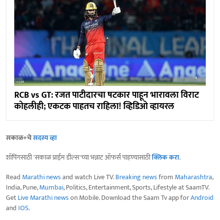
RCB vs GT: रजत पाटीदारचा षटकार पाहून भारावला विराट
कोहलीही; एकटक पाहतच राहिला! व्हिडिओ व्हायरल
सकाळ+चे
सदस्य व्हा
शॉपिंगसाठी 'सकाळ प्राईम डील्स'च्या भन्नाट ऑफर्स पाहण्यासाठी
क्लिक करा
.
Read
Marathi news
and watch Live TV.
Breaking news
from
Maharashtra
,
India, Pune,
Mumbai
, Politics, Entertainment, Sports, Lifestyle at SaamTV.
Get
Live Marathi news
on Mobile. Download the Saam Tv app for
Android
and
IOS
.