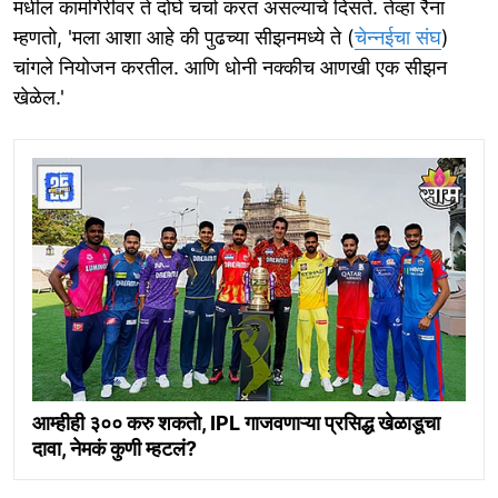
मधील कामगिरीवर ते दोघे चर्चा करत असल्याचे दिसते. तेव्हा रैना
म्हणतो, 'मला आशा आहे की पुढच्या सीझनमध्ये ते (
चेन्नईचा संघ
)
चांगले नियोजन करतील. आणि धोनी नक्कीच आणखी एक सीझन
खेळेल.'
आम्हीही ३०० करु शकतो, IPL गाजवणाऱ्या प्रसिद्ध खेळाडूचा
दावा, नेमकं कुणी म्हटलं?