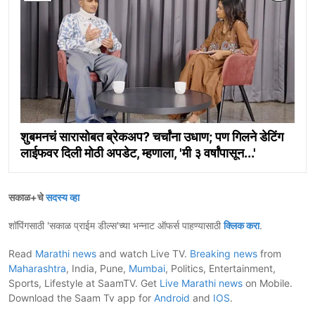
शुबमनचं सारासोबत ब्रेकअप? चर्चांना उधाण; पण गिलने डेटिंग
लाईफवर दिली मोठी अपडेट, म्हणाला, 'मी ३ वर्षांपासून...'
सकाळ+चे
सदस्य व्हा
शॉपिंगसाठी 'सकाळ प्राईम डील्स'च्या भन्नाट ऑफर्स पाहण्यासाठी
क्लिक करा
.
Read
Marathi news
and watch Live TV.
Breaking news
from
Maharashtra
, India, Pune,
Mumbai
, Politics, Entertainment,
Sports, Lifestyle at SaamTV. Get
Live Marathi news
on Mobile.
Download the Saam Tv app for
Android
and
IOS
.