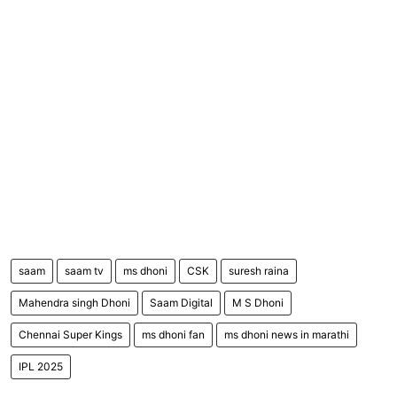
saam
saam tv
ms dhoni
CSK
suresh raina
Mahendra singh Dhoni
Saam Digital
M S Dhoni
Chennai Super Kings
ms dhoni fan
ms dhoni news in marathi
IPL 2025