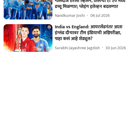
गोलंदाज ठरला व्हिलन, तिसऱ्या टी २० मध्ये
डच्चू मिळणार; प्लेइंग इलेव्हन बदलणार
Nandkumar Joshi
06 Jul 2026
India vs England: आयरलँडनंतर आता
इंग्लंड दौऱ्यावर टीम इंडियाची अग्निपरीक्षा,
पाहा कसं आहे शेड्यूल?
Surabhi Jayashree Jagdish
30 Jun 2026