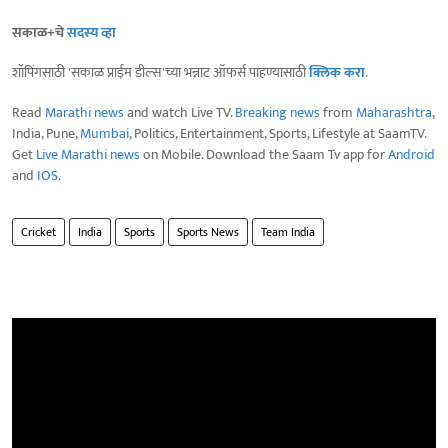
सकाळ+चे
सदस्य व्हा
शॉपिंगसाठी 'सकाळ प्राईम डील्स'च्या भन्नाट ऑफर्स पाहण्यासाठी
क्लिक करा
.
Read
Marathi news
and watch Live TV.
Breaking news
from
Maharashtra
,
India, Pune,
Mumbai
, Politics, Entertainment, Sports, Lifestyle at SaamTV.
Get
Live Marathi news
on Mobile. Download the Saam Tv app for
Android
and
IOS
.
Cricket
India
Sports
Sports News
Team India