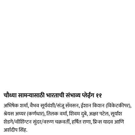
चौथ्या सामन्यासाठी भारताची संभाव्य प्लेईंग ११
अभिषेक शर्मा, वैभव सूर्यवंशी/संजू सॅमसन, ईशान किशन (विकेटकीपर),
श्रेयस अय्यर (कर्णधार), तिलक वर्मा, शिवम दुबे, अक्षर पटेल, सूर्यांश
शेडगे/वॉशिंग्टन सुंदर/वरुण चक्रवर्ती, हर्षित राणा, प्रिन्स यादव आणि
अर्शदीप सिंह.