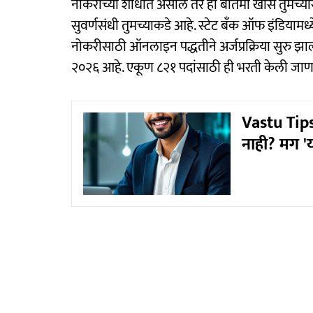
नोकरीच्या शोधात असाल तर ही बातमी खास तुमच्यास
सुवर्णसंधी तुमच्याकडे आहे. स्टेट बँक ऑफ इंडिया
नोकरीसाठी ऑनलाइन पद्धतीने अर्जप्रक्रिया सुरु झ
२०२६ आहे. एकूण ८२१ पदांसाठी ही भरती केली जाण
Vastu Tips
नाही? मग 'य