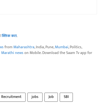
ठी
क्लिक करा
.
ws
from
Maharashtra
, India, Pune,
Mumbai
, Politics,
e Marathi news
on Mobile. Download the Saam Tv app for
Recruitment
jobs
Job
SBI