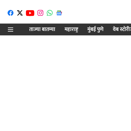
ताज्या बातम्या
महाराष्ट्र
मुंबई पुणे
वेब स्टोर