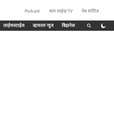
Podcast
साम लाईव्ह TV
वेब स्टोरीज
लाईफस्टाईल
व्हायरल न्यूज
बिझनेस