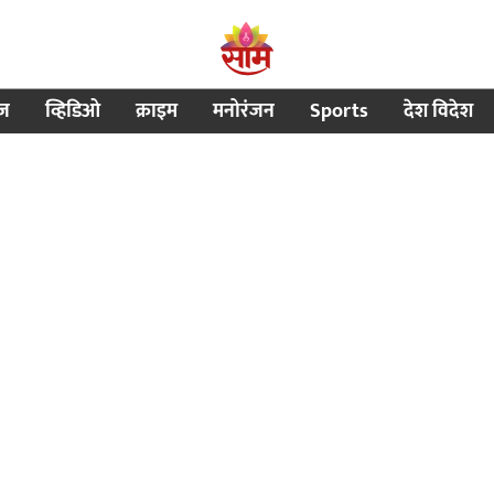
ीज
व्हिडिओ
क्राइम
मनोरंजन
Sports
देश विदेश