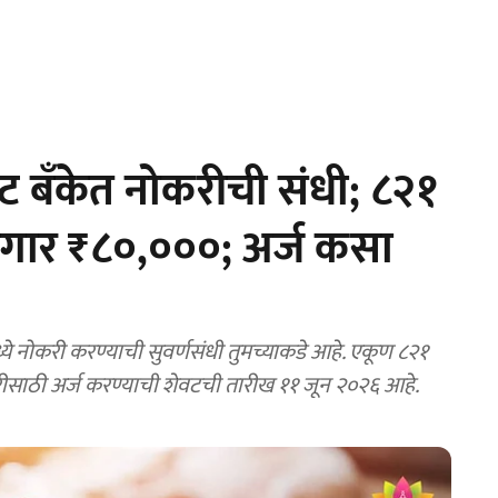
ेट बँकेत नोकरीची संधी; ८२१
पगार ₹८०,०००; अर्ज कसा
े नोकरी करण्याची सुवर्णसंधी तुमच्याकडे आहे. एकूण ८२१
ीसाठी अर्ज करण्याची शेवटची तारीख ११ जून २०२६ आहे.