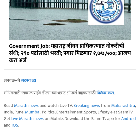
Government Job: महाराष्ट्र जीवन प्राधिकरणात नोकरीची
संधी; २९० पदांसाठी भरती; पगार मिळणार १,७७,५००; आजच
करा अर्ज
सकाळ+चे
सदस्य व्हा
शॉपिंगसाठी 'सकाळ प्राईम डील्स'च्या भन्नाट ऑफर्स पाहण्यासाठी
क्लिक करा
.
Read
Marathi news
and watch Live TV.
Breaking news
from
Maharashtra
,
India, Pune,
Mumbai
, Politics, Entertainment, Sports, Lifestyle at SaamTV.
Get
Live Marathi news
on Mobile. Download the Saam Tv app for
Android
and
IOS
.