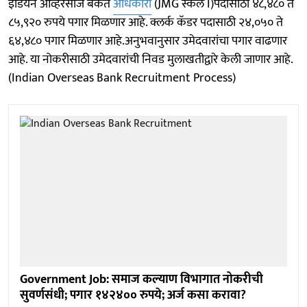
इंडियन ओव्हरसीज बँकेत
अधिकारी
(JMG स्केल I)पदासाठी ४८,४८० ते
८५,९२० रुपये पगार मिळणार आहे. क्लर्क कॅडर पदासाठी २४,०५० ते
६४,४८० पगार मिळणार आहे.अनुभवानुसार उमेदवारांचा पगार वाढणार
आहे. या नोकरीसाठी उमेदवारांची निवड मुलाखतीद्वारे केली जाणार आहे.
(Indian Overseas Bank Recruitment Process)
Government Job: समाज कल्याण विभागात नोकरीची
सुवर्णसंधी; पगार १४२४०० रुपये; अर्ज कसा करावा?