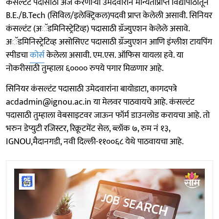
कंसल्टंट पदासाठी अर्ज करणाऱ्या उमेदवाराने मान्यताप्राप्त विद्यापीठातून
B.E./B.Tech (सिविल/इलेक्ट्रिकल)पदवी प्राप्त केलेली असावी. सिनियर
कंसल्टंट (अॅडमिनिस्ट्रेटिव्ह) पदासाठी ग्रॅज्युएशन केलेले असावे.
अॅडमिनिस्ट्रेटिव्ह असोसिएट पदासाठी ग्रॅज्युएशन आणि इंग्लीश टायपिंग
स्पीडचा
कोर्स
केलेला असावी. एम.एस. ऑफिस यायला हवे. या
नोकरीसाठी तुम्हाला ६०००० रुपये पगार मिळणार आहे.
सिनियर कंसल्टंट पदासाठी उमेदवारांना बायोडाटा, कागदपत्रे
acdadmin@ignou.ac.in या मेलवर पाठवायचे आहे. कंसल्टंट
पदासाठी तुम्हाला वेबसाइटवर जाऊन फॉर्म डाउनलोड करायचा आहे. तो
भरुन डेप्युटी रजिस्टर, रिक्रूटमेंट सेल, ब्लॉक ७, रुम नं १३,
IGNOU,मैदानगडी, नवी दिल्ली-११००६८ येथे पाठवायचा आहे.