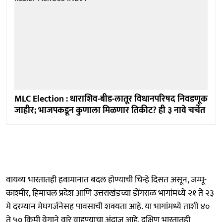
MLC Election : धाराशिव-बीड-लातूर विधानपरिषद निवडणूक
जाहीर; भाजपकडून कुणाला मिळणार तिकीट? ही ३ नावे चर्चेत
वायव्य भारतातही हवामानात बदल होण्याची चिन्हे दिसत असून, जम्मू-
काश्मीर, हिमाचल प्रदेश आणि उत्तराखंडच्या डोंगराळ भागांमध्ये २१ ते २३
मे दरम्यान मेघगर्जनेसह पावसाची शक्यता आहे. या भागांमध्ये ताशी ४०
ते ५० किमी वेगाने वारे वाहण्याचा अंदाज आहे. दक्षिण भारतातही