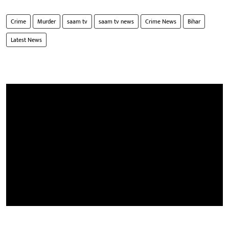
Crime
Murder
saam tv
saam tv news
Crime News
Bihar
Latest News