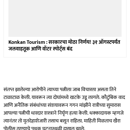
Konkan Tourism : सरकारचा मोठा निर्णय! ३१ ऑगस्टपर्यंत
जलवाहतूक आणि वॉटर स्पोर्ट्स बंद
संतप्त झालेल्या आरोपीने त्याच्या पत्नीला जाब विचारला असता तिने
टाळाटाळ केली. यावरून त्या दोघांमध्ये खटके उडू लागले. कौटुंबिक वाद
आणि अनैतिक संबंधांच्या संशयावरून गगन मांझीने रात्रीच्या सुमारास
आपल्या पत्नीची धारदार शस्त्राने निर्घृण हत्या केली. धक्कादायक म्हणजे
त्यानंतर तो मृतदेहाशेजारी तसाच बसून राहिला. माहिती मिळताच खैरा
पोलीस ठाण्याचे पथक घटनास्थळी दाखल झाले.