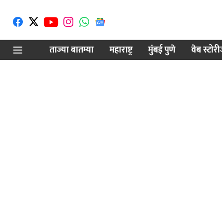
ताज्या बातम्या
महाराष्ट्र
मुंबई पुणे
वेब स्टोर