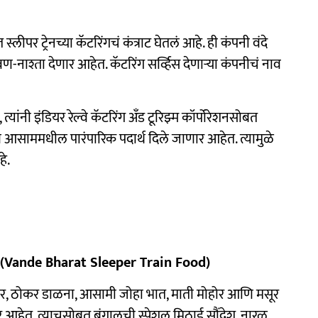
्लीपर ट्रेनच्या कॅटरिंगचं कंत्राट घेतलं आहे. ही कंपनी वंदे
जेवण-नाश्ता देणार आहेत. कॅटरिंग सर्व्हिस देणाऱ्या कंपनीचं नाव
 त्यांनी इंडियर रेल्वे कॅटरिंग अँड टूरिझ्म कॉर्पोरेशनसोबत
आणि आसाममधील पारंपारिक पदार्थ दिले जाणार आहेत. त्यामुळे
े.
र? (Vande Bharat Sleeper Train Food)
नीर, ठोकर डाळना, आसामी जोहा भात, माती मोहोर आणि मसूर
आहेत. त्याचसोबत बंगालची स्पेशल मिठाई सौंदेश, नारळ