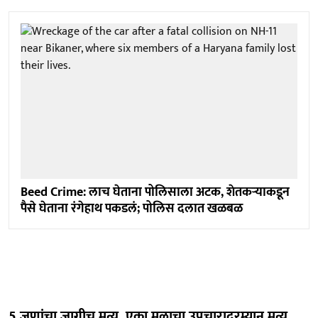
Beed Crime: लाच घेताना पोलिसाला अटक, शेतकऱ्याकडून
पैसे घेताना रंगेहाथ पकडलं; पोलिस दलात खळबळ
5 जणांचा जागीच मृत्यू, एका मुलाचा उपचारादरम्यान मृत्यू