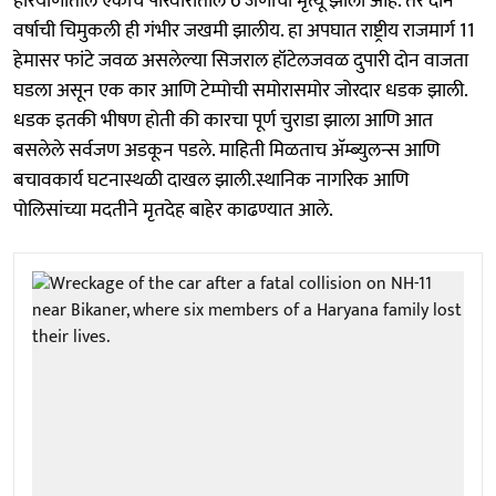
हरियाणातील एकाच परिवारातील 6 जणांचा मृत्यू झाला आहे. तर दोन
वर्षाची चिमुकली ही गंभीर जखमी झालीय. हा अपघात राष्ट्रीय राजमार्ग 11
हेमासर फांटे जवळ असलेल्या सिजराल हॉटेलजवळ दुपारी दोन वाजता
घडला असून एक कार आणि टेम्पोची समोरासमोर जोरदार धडक झाली.
धडक इतकी भीषण होती की कारचा पूर्ण चुराडा झाला आणि आत
बसलेले सर्वजण अडकून पडले. माहिती मिळताच अ‍ॅम्ब्युलन्स आणि
बचावकार्य घटनास्थळी दाखल झाली.स्थानिक नागरिक आणि
पोलिसांच्या मदतीने मृतदेह बाहेर काढण्यात आले.