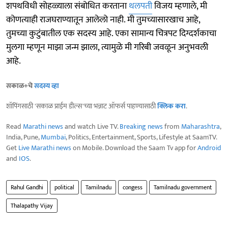
शपथविधी सोहळ्याला संबोधित करताना
थलपती
विजय म्हणाले, मी
कोणत्याही राजघराण्यातून आलेलो नाही. मी तुमच्यासारखाच आहे,
तुमच्या कुटुंबातील एक सदस्य आहे. एका सामान्य चित्रपट दिग्दर्शकाचा
मुलगा म्हणून माझा जन्म झाला, त्यामुळे मी गरिबी जवळून अनुभवली
आहे.
सकाळ+चे
सदस्य व्हा
शॉपिंगसाठी 'सकाळ प्राईम डील्स'च्या भन्नाट ऑफर्स पाहण्यासाठी
क्लिक करा
.
Read
Marathi news
and watch Live TV.
Breaking news
from
Maharashtra
,
India, Pune,
Mumbai
, Politics, Entertainment, Sports, Lifestyle at SaamTV.
Get
Live Marathi news
on Mobile. Download the Saam Tv app for
Android
and
IOS
.
Rahul Gandhi
political
Tamilnadu
congess
Tamilnadu government
Thalapathy Vijay