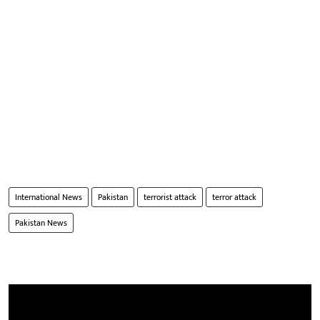
International News
Pakistan
terrorist attack
terror attack
Pakistan News