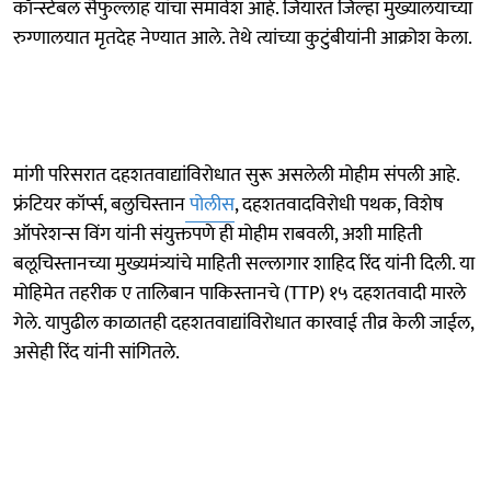
कॉन्स्टेबल सैफुल्लाह यांचा समावेश आहे. जियारत जिल्हा मुख्यालयाच्या
रुग्णालयात मृतदेह नेण्यात आले. तेथे त्यांच्या कुटुंबीयांनी आक्रोश केला.
मांगी परिसरात दहशतवाद्यांविरोधात सुरू असलेली मोहीम संपली आहे.
फ्रंटियर कॉर्प्स, बलुचिस्तान
पोलीस
, दहशतवादविरोधी पथक, विशेष
ऑपरेशन्स विंग यांनी संयुक्तपणे ही मोहीम राबवली, अशी माहिती
बलूचिस्तानच्या मुख्यमंत्र्यांचे माहिती सल्लागार शाहिद रिंद यांनी दिली. या
मोहिमेत तहरीक ए तालिबान पाकिस्तानचे (TTP) १५ दहशतवादी मारले
गेले. यापुढील काळातही दहशतवाद्यांविरोधात कारवाई तीव्र केली जाईल,
असेही रिंद यांनी सांगितले.