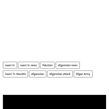
saam tv
saam tv news
Pakistan
afganistan news
Saam Tv Marathi
Afganistan
Afganistan attack
Afgan Army