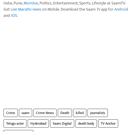
India, Pune,
Mumbai
, Politics, Entertainment, Sports, Lifestyle at SaamTV.
Get
Live Marathi news
on Mobile. Download the Saam Tv app for
Android
and
IOS
.
Crime
saam
Crime News
Death
killed
Journalists
Telugu actor
Hyderabad
Saam Digital
death body
TV Anchor