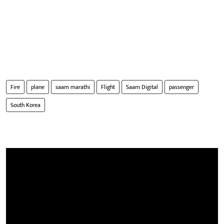
Fire
plane
saam marathi
Flight
Saam Digital
passenger
South Korea