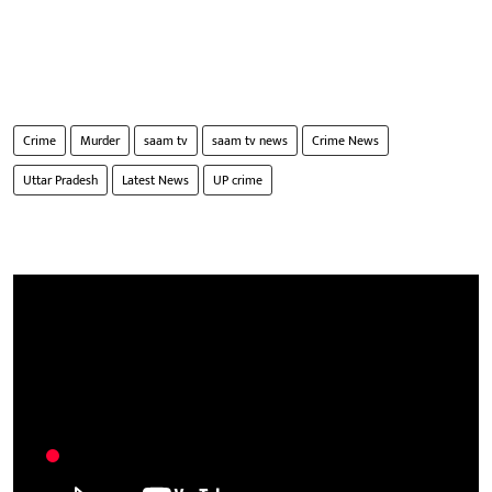
Crime
Murder
saam tv
saam tv news
Crime News
Uttar Pradesh
Latest News
UP crime