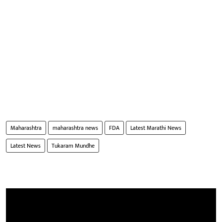
Maharashtra
maharashtra news
FDA
Latest Marathi News
Latest News
Tukaram Mundhe