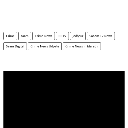
Crime
saam
Crime News
CCTV
Jodhpur
Saaam Tv News
Saam Digital
Crime News Udpate
Crime News in Marathi