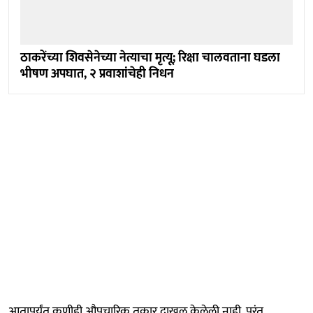
ठाकरेंच्या शिवसेनेच्या नेत्याचा मृत्यू; रिक्षा चालवताना घडला
भीषण अपघात, २ प्रवाशांचेही निधन
आतापर्यंत कुणीही औपचारिक तक्रार दाखल केलेली नाही. परंतु ,