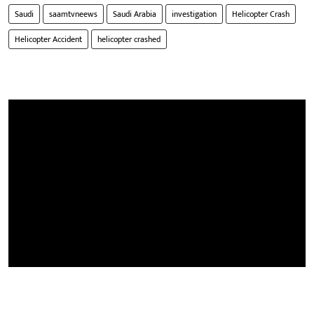
Saudi
saamtvneews
Saudi Arabia
investigation
Helicopter Crash
Helicopter Accident
helicopter crashed