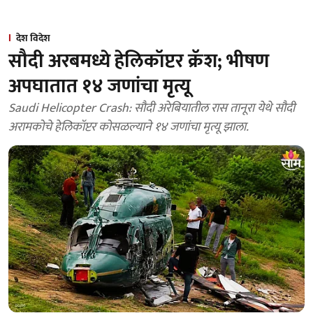
देश विदेश
सौदी अरबमध्ये हेलिकॉप्टर क्रॅश; भीषण
अपघातात १४ जणांचा मृत्यू
Saudi Helicopter Crash: सौदी अरेबियातील रास तानूरा येथे सौदी
अरामकोचे हेलिकॉप्टर कोसळल्याने १४ जणांचा मृत्यू झाला.