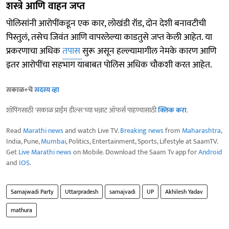
शस्त्रे आणि वाहन जप्त
पोलिसांनी आरोपींकडून एक कार, लोखंडी रॉड, दोन देशी बनावटीची
पिस्तुलं, तसेच जिवंत आणि वापरलेल्या काडतुसे जप्त केली आहेत. या
प्रकरणाचा अधिक
तपास
सुरू असून हल्ल्यामागील नेमके कारण आणि
इतर आरोपींचा सहभाग याबाबत पोलिस अधिक चौकशी करत आहेत.
सकाळ+चे
सदस्य व्हा
शॉपिंगसाठी 'सकाळ प्राईम डील्स'च्या भन्नाट ऑफर्स पाहण्यासाठी
क्लिक करा
.
Read
Marathi news
and watch Live TV.
Breaking news
from
Maharashtra
,
India, Pune,
Mumbai
, Politics, Entertainment, Sports, Lifestyle at SaamTV.
Get
Live Marathi news
on Mobile. Download the Saam Tv app for
Android
and
IOS
.
Samajwadi Party
Uttarpradesh
samajvadi
UP
Akhilesh Yadav
mathura