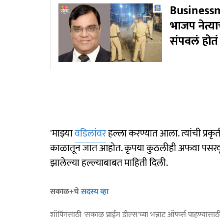
Businessm
भाजप नेत्या
संपवलं होतं
'माझ्या
वडिलांवर
हल्ला करण्यात आला. त्यांची प्रक
काळातून जात आहोत. कृपया कुठलीही अफवा पसरवू न
झालेल्या हल्ल्याबाबत माहिती दिली.
सकाळ+चे
सदस्य व्हा
शॉपिंगसाठी 'सकाळ प्राईम डील्स'च्या भन्नाट ऑफर्स पाहण्यासा