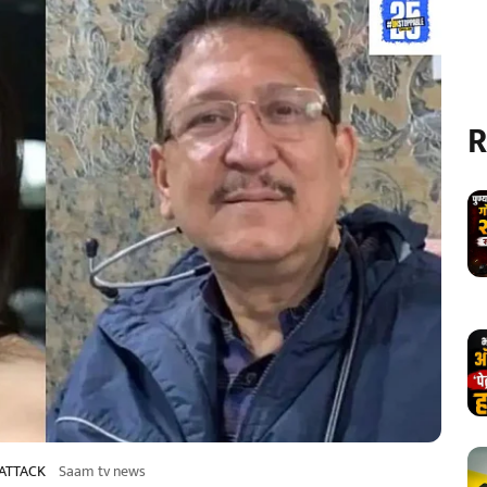
R
 ATTACK
Saam tv news