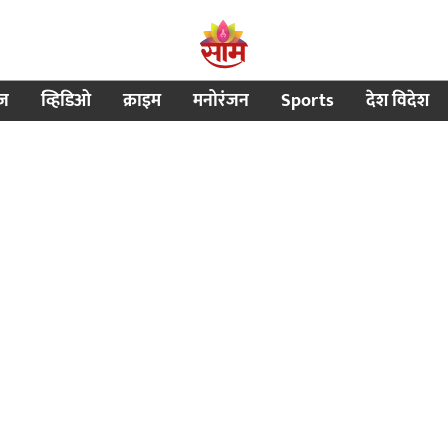
ीज
व्हिडिओ
क्राइम
मनोरंजन
Sports
देश विदेश