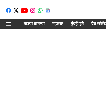
ताज्या बातम्या
महाराष्ट्र
मुंबई पुणे
वेब स्टोर