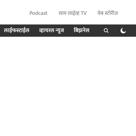
Podcast
साम लाईव्ह TV
वेब स्टोरीज
लाईफस्टाईल
व्हायरल न्यूज
बिझनेस