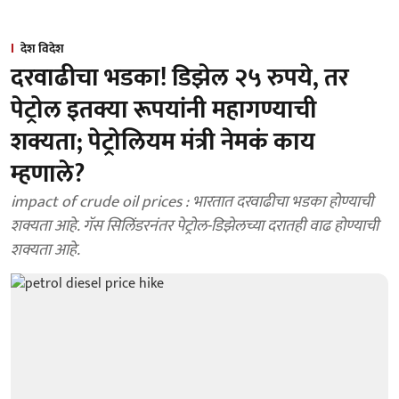
देश विदेश
दरवाढीचा भडका! डिझेल २५ रुपये, तर
पेट्रोल इतक्या रूपयांनी महागण्याची
शक्यता; पेट्रोलियम मंत्री नेमकं काय
म्हणाले?
impact of crude oil prices : भारतात दरवाढीचा भडका होण्याची
शक्यता आहे. गॅस सिलिंडरनंतर पेट्रोल-डिझेलच्या दरातही वाढ होण्याची
शक्यता आहे.