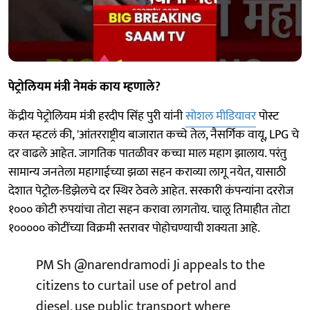
पेट्रोलियम मंत्री नेमकं काय म्हणाले?
केंद्रीय पेट्रोलियम मंत्री हरदीप सिंह पुरी यांनी
सोशल मीडियावर
पोस्ट
करत म्हटलं की, 'आंतरराष्ट्रीय बाजारात कच्चे तेल, नैसर्गिक वायू, LPG चे
दर वाढले आहेत. जागतिक पातळीवर कच्चा माल महाग झालाय. परंतु
सामान्य जनतेला महागाईच्या झळा सहन कराव्या लागू नयेत, यासाठी
देशात पेट्रोल-डिझेलचे दर स्थिर ठेवले आहेत. सरकारी कंपन्यांना दररोज
१००० कोटी रुपयांचा तोटा सहन करावा लागतोय. चालू तिमाहीत तोटा
१००००० कोटींच्या विक्रमी स्तरावर पोहोचण्याची शक्यता आहे.
PM Sh
@narendramodi
Ji appeals to the
citizens to curtail use of petrol and
diesel, use public transport where