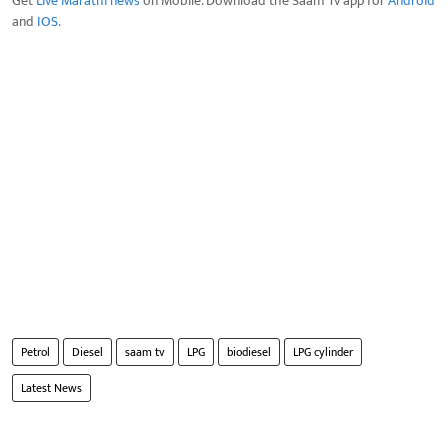
Get
Live Marathi news
on Mobile. Download the Saam Tv app for
Android
and
IOS
.
Petrol
Diesel
saam tv
LPG
biodiesel
LPG cylinder
Latest News