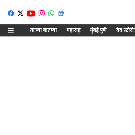
ताज्या बातम्या
महाराष्ट्र
मुंबई पुणे
वेब स्टोर