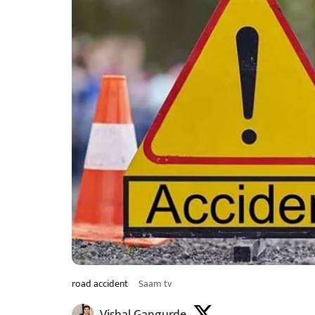
road accident
Saam tv