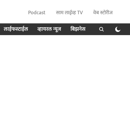
Podcast
साम लाईव्ह TV
वेब स्टोरीज
लाईफस्टाईल
व्हायरल न्यूज
बिझनेस