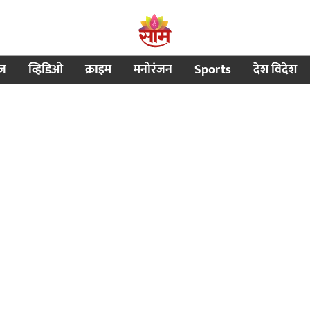
ीज
व्हिडिओ
क्राइम
मनोरंजन
Sports
देश विदेश