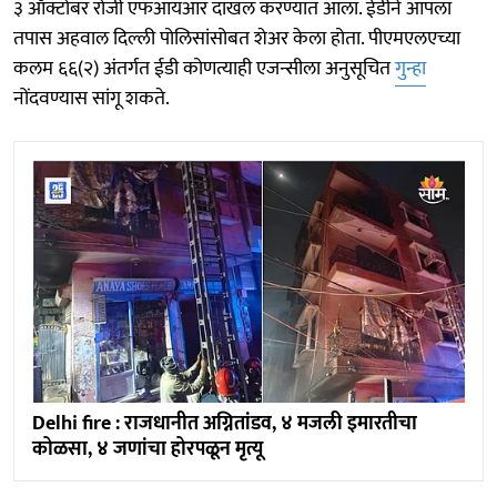
३ ऑक्टोबर रोजी एफआयआर दाखल करण्यात आला. ईडीने आपला
तपास अहवाल दिल्ली पोलिसांसोबत शेअर केला होता. पीएमएलएच्या
कलम ६६(२) अंतर्गत ईडी कोणत्याही एजन्सीला अनुसूचित
गुन्हा
नोंदवण्यास सांगू शकते.
Delhi fire : राजधानीत अग्नितांडव, ४ मजली इमारतीचा
कोळसा, ४ जणांचा होरपळून मृत्यू