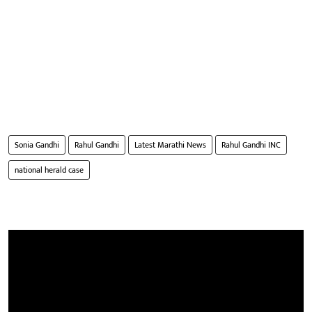
Sonia Gandhi
Rahul Gandhi
Latest Marathi News
Rahul Gandhi INC
national herald case