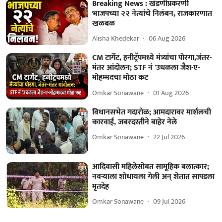
Breaking News : खंडणीप्रकरणी
भाजपच्या २२ नेत्यांचे निलंबन, राजकारणात
खळबळ
Alisha Khedekar
06 Aug 2026
CM टार्गेट, हनीट्रॅपमध्ये मंत्र्यांचा पोरगा,जंतर-
मंतर आंदोलन; STF नं 'उधळला जैश-ए-
मोहम्मदचा मोठा कट
Omkar Sonawane
01 Aug 2026
विधानसभेत गदारोळ; आमदारावर मार्शलची
कारवाई, जबरदस्तीने बाहेर नेले
Omkar Sonawane
22 Jul 2026
आदिवासी महिलेसोबत सामूहिक बलात्कार;
नवऱ्याला शोधायला गेली अन् शेतात सापडला
मृतदेह
Omkar Sonawane
09 Jul 2026