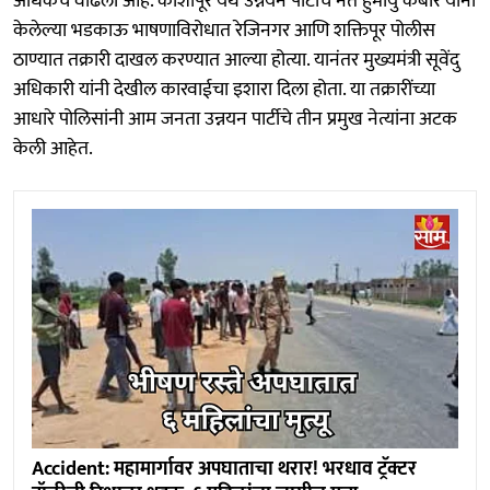
अधिकच वाढला आहे. काशीपूर येथे उन्नयन पार्टीचे नेते हुमायु कबीर यांनी
केलेल्या भडकाऊ भाषणाविरोधात रेजिनगर आणि शक्तिपूर पोलीस
ठाण्यात तक्रारी दाखल करण्यात आल्या होत्या. यानंतर मुख्यमंत्री सूवेंदु
अधिकारी यांनी देखील कारवाईचा इशारा दिला होता. या तक्रारींच्या
आधारे पोलिसांनी आम जनता उन्नयन पार्टीचे तीन प्रमुख नेत्यांना अटक
केली आहेत.
Accident: महामार्गावर अपघाताचा थरार! भरधाव ट्रॅक्टर