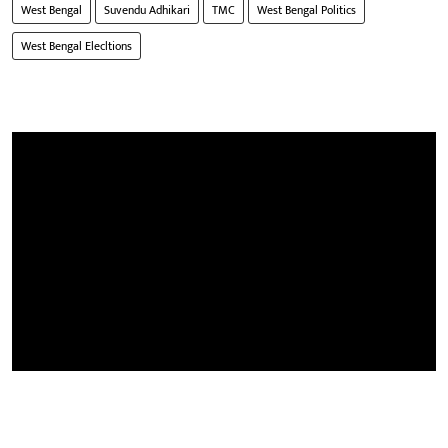
West Bengal
Suvendu Adhikari
TMC
West Bengal Politics
West Bengal Elecltions