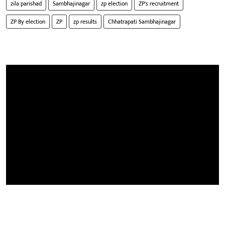
zila parishad
Sambhajinagar
zp election
ZP's recruitment
ZP By election
ZP
zp results
Chhatrapati Sambhajinagar