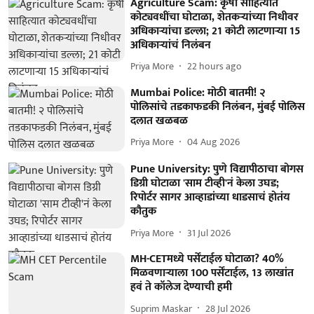
Agriculture Scam: कृषी साहित्यात
कोट्यवधींचा घोटाळा, शेतकऱ्यांच्या निधीवर
अधिकाऱ्यांचा डल्ला; 21 कोटी लाटणाऱ्या 15
अधिकाऱ्यांचं निलंबन
Priya More
22 hours ago
Mumbai Police: मोठी बातमी! २
पोलिसांचे तडकाफडकी निलंबन, मुंबई पोलिस
दलात खळबळ
Priya More
04 Aug 2026
Pune University: पुणे विद्यापीठाचा बोगस
डिग्री घोटाळा 'साम टीव्ही'नं केला उघड;
रिपोर्टर सागर आव्हाडांच्या धाडसाचं होतंय
कौतुक
Priya More
31 Jul 2026
MH-CETमध्ये पर्सेंटाईल घोटाळा? 40%
मिळवणाऱ्याला 100 पर्सेंटाईल, 13 लाखांत
हवं ते कॉलेज देण्याची हमी
Suprim Maskar
28 Jul 2026