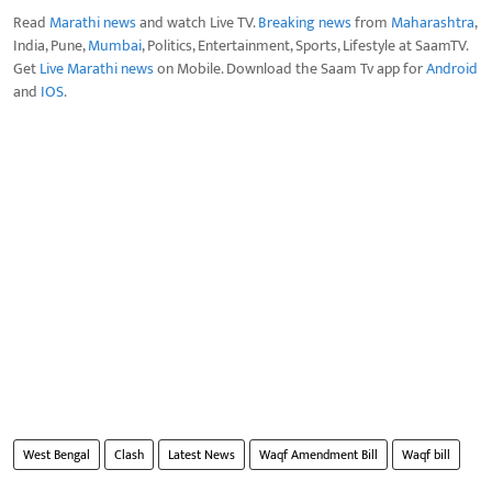
Read
Marathi news
and watch Live TV.
Breaking news
from
Maharashtra
,
India, Pune,
Mumbai
, Politics, Entertainment, Sports, Lifestyle at SaamTV.
Get
Live Marathi news
on Mobile. Download the Saam Tv app for
Android
and
IOS
.
West Bengal
Clash
Latest News
Waqf Amendment Bill
Waqf bill