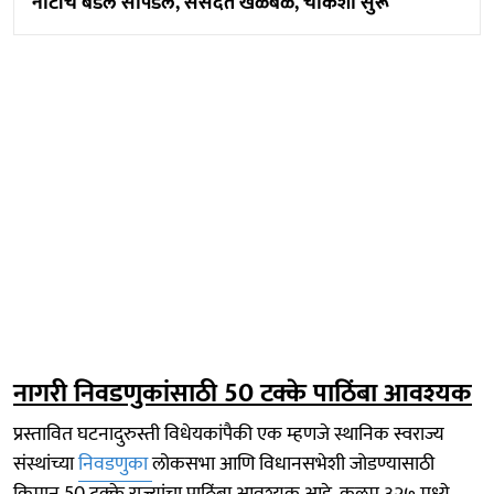
नोटांचं बंडल सापडले, संसदेत खळबळ, चौकशी सुरू
नागरी निवडणुकांसाठी 50 टक्के पाठिंबा आवश्यक
प्रस्तावित घटनादुरुस्ती विधेयकांपैकी एक म्हणजे स्थानिक स्वराज्य
संस्थांच्या
निवडणुका
लोकसभा आणि विधानसभेशी जोडण्यासाठी
किमान 50 टक्के राज्यांचा पाठिंबा आवश्यक आहे. कलम ३२७ मध्ये