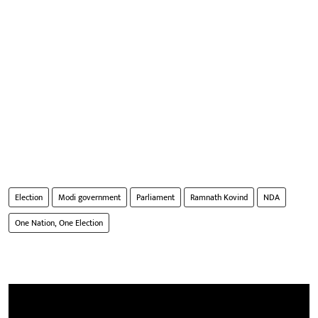
Election
Modi government
Parliament
Ramnath Kovind
NDA
One Nation, One Election