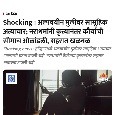
देश विदेश
Shocking : अल्पवयीन मुलीवर सामूहिक
अत्याचार; नराधमांनी कृत्यानंतर कौर्याची
सीमाच ओलांडली, शहरात खळबळ
Shocking news : हरिद्वारमध्ये अल्पवयीन मुलीवर सामूहिक अत्याचार
झाल्याची घटना घडली आहे. नराधमांनी केलेल्या कृत्यानंतर शहरात
खळबळ उडाली आहे.