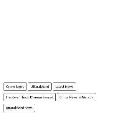
Crime News
Uttarakhand
Latest News
Haridwar Hindu Dharma Sansad
Crime News in Marathi
uttarakhand news