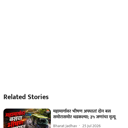
Related Stories
महामार्गावर भीषण अपघात! दोन बस
समोरासमोर धडकल्या; ३५ जणांचा मृत्यू
Bharat Jadhav
25 Jul 2026