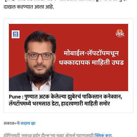
दाखल कऱण्यात आला आहे.
Pune : पुण्यात अटक केलेल्या झुबेरचं पाकिस्तान कनेक्शन,
लॅपटॉपमध्ये भरमसाठ डेटा, हादरवणारी माहिती समोर
सकाळ+चे
सदस्य व्हा
शॉपिंगसाठी 'सकाळ प्राईम डील्स'च्या भन्नाट ऑफर्स पाहण्यासाठी
क्लिक करा
.