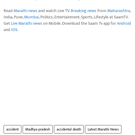
Read
Marathi news
and watch Live TV.
Breaking news
from
Maharashtra
,
India, Pune,
Mumbai
, Politics, Entertainment, Sports, Lifestyle at SaamTV.
Get
Live Marathi news
on Mobile. Download the Saam Tv app for
Android
and
IOS
.
accident
Madhya pradesh
accidental death
Latest Marathi News