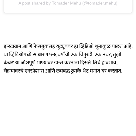
A post shared by Tomader Mehu (@tomader.mehu)
इन्स्टाग्राम आणि फेसबुकसह यूट्यूबवर हा व्हिडिओ धूमाकूळ घालत आहे.
या व्हिडिओमध्ये साधारण ५-६ वर्षांची एक चिमुरडी 'एक नंबर, तुझी
कंबर' या जोशपूर्ण गाण्यावर डान्स करताना दिसते. तिचे हावभाव,
चेहर्‍यावरचे एक्स्प्रेशन्स आणि लयबद्ध ठुमके थेट मनात घर करतात.