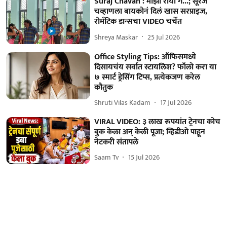
Suraj Chavan : माझा राया गं...; सूरज
चव्हाणला बायकोनं दिलं खास सरप्राइज,
रोमँटिक डान्सचा VIDEO चर्चेत
Shreya Maskar
25 Jul 2026
Office Styling Tips: ऑफिसमध्ये
दिसायचंय सर्वात स्टायलिश? फॉलो करा या
७ स्मार्ट ड्रेसिंग टिप्स, प्रत्येकजण करेल
कौतुक
Shruti Vilas Kadam
17 Jul 2026
VIRAL VIDEO: ३ लाख रूपयांत ट्रेनचा कोच
बुक केला अन् केली पूजा; व्हिडीओ पाहून
नेटकरी संतापले
Saam Tv
15 Jul 2026