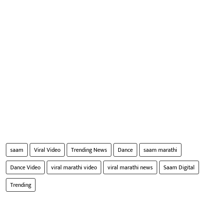
saam
Viral Video
Trending News
Dance
saam marathi
Dance Video
viral marathi video
viral marathi news
Saam Digital
Trending