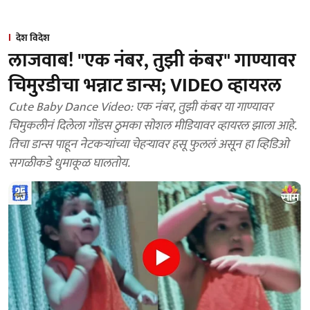
देश विदेश
लाजवाब! "एक नंबर, तुझी कंबर" गाण्यावर
चिमुरडीचा भन्नाट डान्स; VIDEO व्हायरल
Cute Baby Dance Video: एक नंबर, तुझी कंबर या गाण्यावर
चिमुकलीनं दिलेला गोंडस ठुमका सोशल मीडियावर व्हायरल झाला आहे.
तिचा डान्स पाहून नेटकऱ्यांच्या चेहऱ्यावर हसू फुललं असून हा व्हिडिओ
सगळीकडे धुमाकूळ घालतोय.