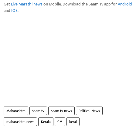
Get
Live Marathi news
on Mobile. Download the Saam Tv app for
Android
and
IOS
.
Maharashtra
saam tv
saam tv news
Political News
maharashtra news
Kerala
CM
keral