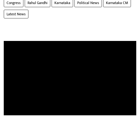
Congress
Rahul Gandhi
Karnataka
Political News
Karnataka CM
Latest News