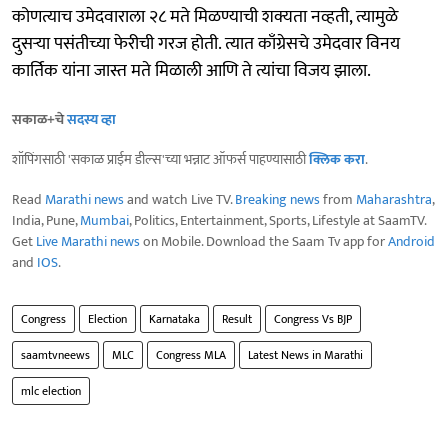
कोणत्याच उमेदवाराला २८ मते मिळण्याची शक्यता नव्हती, त्यामुळे
दुसऱ्या पसंतीच्या फेरीची गरज होती. त्यात काँग्रेसचे उमेदवार विनय
कार्तिक यांना जास्त मते मिळाली आणि ते त्यांचा विजय झाला.
सकाळ+चे
सदस्य व्हा
शॉपिंगसाठी 'सकाळ प्राईम डील्स'च्या भन्नाट ऑफर्स पाहण्यासाठी
क्लिक करा
.
Read
Marathi news
and watch Live TV.
Breaking news
from
Maharashtra
,
India, Pune,
Mumbai
, Politics, Entertainment, Sports, Lifestyle at SaamTV.
Get
Live Marathi news
on Mobile. Download the Saam Tv app for
Android
and
IOS
.
Congress
Election
Karnataka
Result
Congress Vs BJP
saamtvneews
MLC
Congress MLA
Latest News in Marathi
mlc election