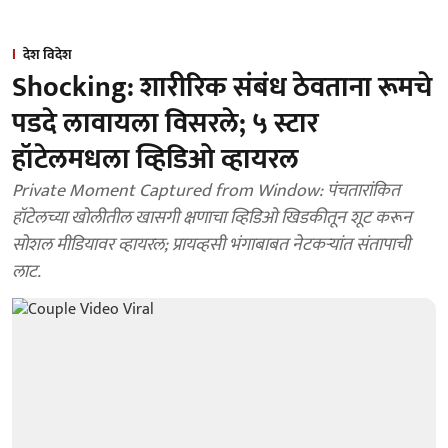
देश विदेश
Shocking: शारीरिक संबंध ठेवताना रूमचे
पडदे लावायला विसरले; ५ स्टार
हॉटेलमधला व्हिडिओ व्हायरल
Private Moment Captured from Window: पंचतारांकित
हॉटेलच्या खोलीतील खासगी क्षणाचा व्हिडिओ खिडकीतून शूट करून
सोशल मीडियावर व्हायरल; प्रायव्हसी भंगाबाबत नेटकऱ्यांत संतापाची
लाट.