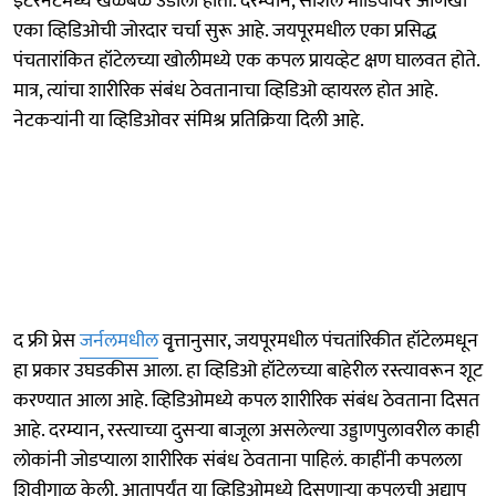
इंटरनेटमध्ये खळबळ उडाली होती. दरम्यान, सोशल मीडियावर आणखी
एका व्हिडिओची जोरदार चर्चा सुरू आहे. जयपूरमधील एका प्रसिद्ध
पंचतारांकित हॉटेलच्या खोलीमध्ये एक कपल प्रायव्हेट क्षण घालवत होते.
मात्र, त्यांचा शारीरिक संबंध ठेवतानाचा व्हिडिओ व्हायरल होत आहे.
नेटकऱ्यांनी या व्हिडिओवर संमिश्र प्रतिक्रिया दिली आहे.
द फ्री प्रेस
जर्नलमधील
वृ्त्तानुसार, जयपूरमधील पंचतांरिकीत हॉटेलमधून
हा प्रकार उघडकीस आला. हा व्हिडिओ हॉटेलच्या बाहेरील रस्त्यावरून शूट
करण्यात आला आहे. व्हिडिओमध्ये कपल शारीरिक संबंध ठेवताना दिसत
आहे. दरम्यान, रस्त्याच्या दुसऱ्या बाजूला असलेल्या उड्डाणपुलावरील काही
लोकांनी जोडप्याला शारीरिक संबंध ठेवताना पाहिलं. काहींनी कपलला
शिवीगाळ केली. आतापर्यंत या व्हिडिओमध्ये दिसणाऱ्या कपलची अद्याप