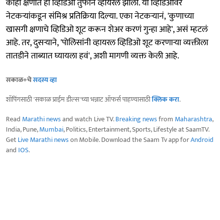
काही क्षणात हा व्हिडिओ तुफान व्हायरल झाला. या व्हिडिओवर
नेटकऱ्यांकडून संमिश्र प्रतिक्रिया दिल्या. एका नेटकऱ्यानं, 'कुणाच्या
खासगी क्षणाचे व्हिडिओ शूट करून शेअर करणं गुन्हा आहे', असं म्हटलं
आहे. तर, दुसऱ्याने, 'पोलिसांनी व्हायरल व्हिडिओ शूट करणाऱ्या व्यक्तीला
तातडीने ताब्यात घ्यायला हवं', अशी मागणी व्यक्त केली आहे.
सकाळ+चे
सदस्य व्हा
शॉपिंगसाठी 'सकाळ प्राईम डील्स'च्या भन्नाट ऑफर्स पाहण्यासाठी
क्लिक करा
.
Read
Marathi news
and watch Live TV.
Breaking news
from
Maharashtra
,
India, Pune,
Mumbai
, Politics, Entertainment, Sports, Lifestyle at SaamTV.
Get
Live Marathi news
on Mobile. Download the Saam Tv app for
Android
and
IOS
.