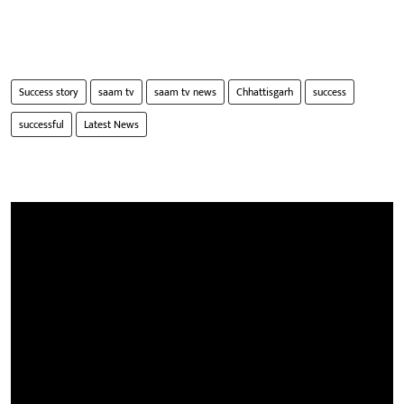
Success story
saam tv
saam tv news
Chhattisgarh
success
successful
Latest News