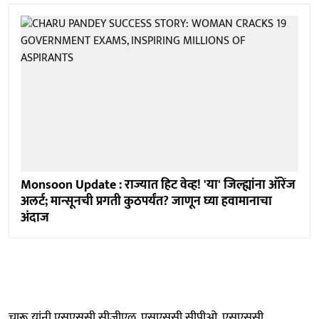
Monsoon Update : राज्यात हिट वेव्ह! 'या' जिल्ह्यांना ऑरेंज
अलर्ट; मान्सूनची प्रगती कुठपर्यंत? जाणून घ्या हवामानाचा
अंदाज
चारू यांनी एसएससी सीजीएल, एसएससी सीपीओ, एसएससी