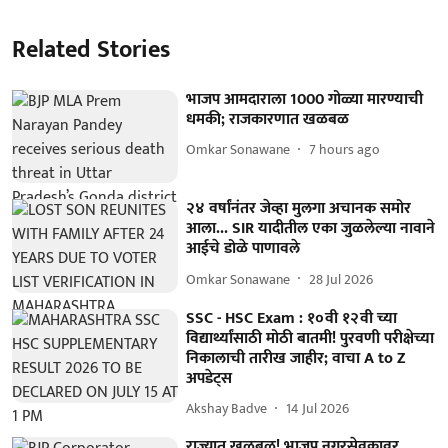
Related Stories
भाजप आमदाराला 1000 गोळ्या मारण्याची
धमकी; राजकारणात खळबळ
Omkar Sonawane
7 hours ago
२४ वर्षांनंतर जेव्हा मुलगा अचानक समोर
आला... SIR यादीतील एका जुळलेल्या नावाने
आईचे डोळे पाणावले
Omkar Sonawane
28 Jul 2026
SSC - HSC Exam : १०वी १२वी च्या
विद्यार्थ्यांसाठी मोठी बातमी! पुरवणी परीक्षेच्या
निकालाची तारीख जाहीर; वाचा A to Z
अपडेट्स
Akshay Badve
14 Jul 2026
राज्यात खळबळ! भाजप नगरसेवकावर