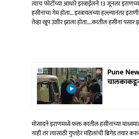
त्याच फोटोंच्या आधारे इस्त्राईलने 13 जूनला इराणच्
हसीनाचा गेम होता... इस्त्रायलच्या हल्ल्यानंतर इराण
तेव्हा खूप उशीर झाला होता....कातील हसीना पसार झा
Pune News 
चालकाकडून 
मोसादने इराणमध्ये फक्त कातील हसीनाच्या माध्यमात
नाही तर त्यासाठी गुप्तहेर महिलांची ब्रिगेड तयार कर