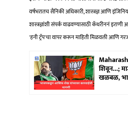
वर्षभरातच सैनिकी अधिकारी, शास्त्रज्ञ आणि इंजिनियर्
शास्त्रज्ञांशी संपर्क वाढवण्यासाठी कॅथरीननं इराणी अध
'हनी ट्रॅप'चा वापर करून माहिती मिळवली आणि गरज
Maharashtra
शिवून...; म
खळबळ, भा