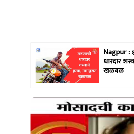
Nagpur : इ
धारदार शस्त
खळबळ