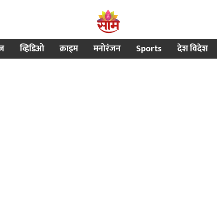
ीज
व्हिडिओ
क्राइम
मनोरंजन
Sports
देश विदेश