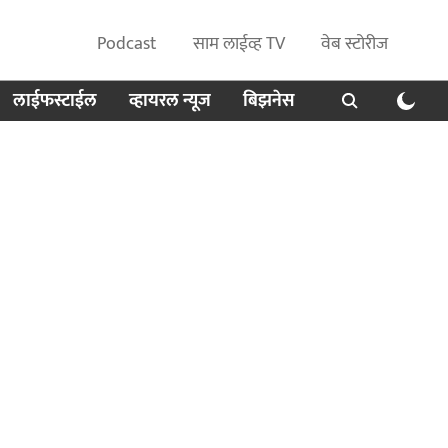
Podcast
साम लाईव्ह TV
वेब स्टोरीज
लाईफस्टाईल
व्हायरल न्यूज
बिझनेस