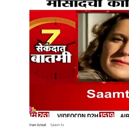
Iran Isreal
Saam tv