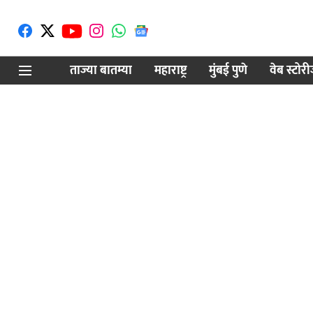
ताज्या बातम्या
महाराष्ट्र
मुंबई पुणे
वेब स्टोर