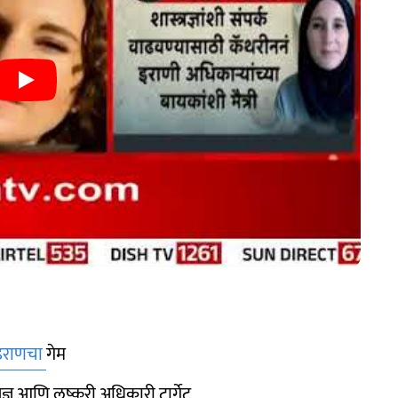
इराणचा
गेम
त्रज्ञ आणि लष्करी अधिकारी टार्गेट