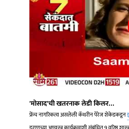
'मोसाद'ची खतरनाक लेडी किलर…
फ्रेंच नागरिकत्व असलेली कॅथरीन पेरेज शेकेडकडून
इराणच्या अण्वस्त्र कार्यक्रमाशी संबंधित 9 वरिष्ठ शास्